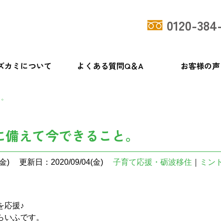
0120-384
ズカミについて
よくある質問Q＆A
お客様の声
と。
に備えて今できること。
金)
更新日：2020/09/04(金)
子育て応援・砺波移住
｜
ミン
を応援♪
らいふです。