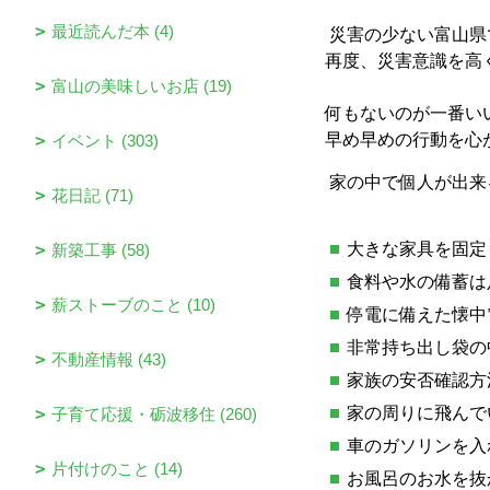
最近読んだ本 (4)
災害の少ない富山県
再度、災害意識を高
富山の美味しいお店 (19)
何もないのが一番い
早め早めの行動を心
イベント (303)
家の中で個人が出来
花日記 (71)
大きな家具を固定
新築工事 (58)
食料や水の備蓄は
薪ストーブのこと (10)
停電に備えた懐中
非常持ち出し袋の
不動産情報 (43)
家族の安否確認方
家の周りに飛んで
子育て応援・砺波移住 (260)
車のガソリンを入
片付けのこと (14)
お風呂のお水を抜