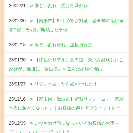
26/02/21
雨どい割れ、受け金具外れ
26/02/20
【南砺市】廊下の寒さ対策｜築40年の広い家
を“1階半分だけ”断熱した事例
26/02/18
雨どい割れ外れ、屋根折れた
26/01/30
【移住のリアル】北海道・東北を経験したご
家族が、最後に「富山県」を選んだ納得の理由
26/01/27
リフォームしたら娘が○○した！
25/12/16
【富山県・礪波市】断熱リフォームで「家が
本当に暖かくなった」｜お客様の声とアフターフォロー
25/12/09
いつもお世話になっているお客様のお宅へ、
アフターフォローに伺いました