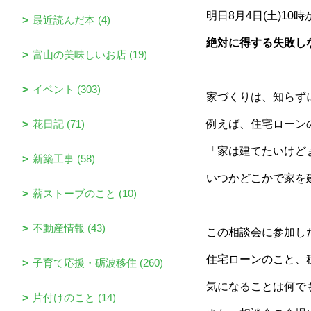
明日8月4日(土)10
最近読んだ本 (4)
絶対に得する失敗し
富山の美味しいお店 (19)
イベント (303)
家づくりは、知らず
花日記 (71)
例えば、住宅ローン
「家は建てたいけどま
新築工事 (58)
いつかどこかで家を
薪ストーブのこと (10)
不動産情報 (43)
この相談会に参加し
住宅ローンのこと、税
子育て応援・砺波移住 (260)
気になることは何で
片付けのこと (14)