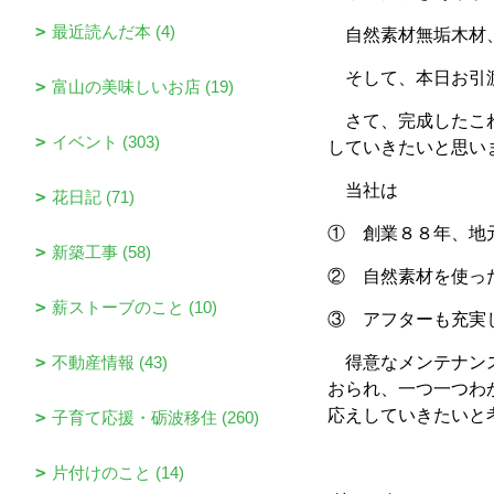
最近読んだ本 (4)
自然素材無垢木材、
そして、本日お引渡
富山の美味しいお店 (19)
さて、完成したこれ
イベント (303)
していきたいと思い
当社は
花日記 (71)
① 創業８８年、地
新築工事 (58)
② 自然素材を使っ
薪ストーブのこと (10)
③ アフターも充実
不動産情報 (43)
得意なメンテナンス
おられ、一つ一つわ
応えしていきたいと
子育て応援・砺波移住 (260)
片付けのこと (14)