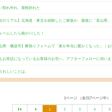
い割れ外れ、屋根折れた
住のリアル】北海道・東北を経験したご家族が、最後に「富山県」
ォームしたら娘が○○した！
山県・礪波市】断熱リフォームで「家が本当に暖かくなった」｜お
もお世話になっているお客様のお宅へ、アフターフォローに伺いま
うれしいことは、
1ページ （全217ページ中）
1
2
3
4
5