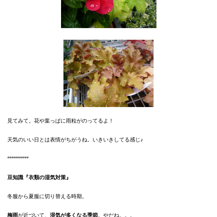
見てみて。花や葉っぱに雨粒がのってるよ！
天気のいい日とは表情がちがうね。いきいきしてる感じ♪
***********
豆知識
『衣類の湿気対策』
冬服から夏服に切り替える時期。
梅雨
が近づいて、
湿気が多くなる季節
。やだね。。。