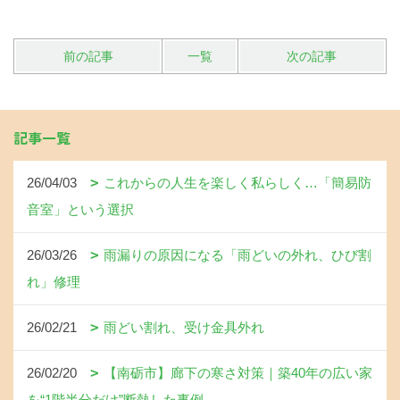
前の記事
一覧
次の記事
記事一覧
26/04/03
これからの人生を楽しく私らしく…「簡易防
音室」という選択
26/03/26
雨漏りの原因になる「雨どいの外れ、ひび割
れ」修理
26/02/21
雨どい割れ、受け金具外れ
26/02/20
【南砺市】廊下の寒さ対策｜築40年の広い家
を“1階半分だけ”断熱した事例