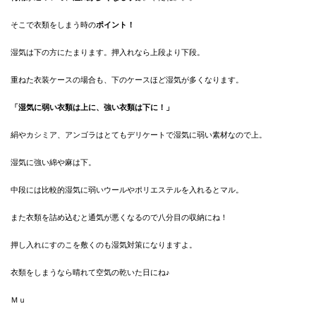
そこで衣類をしまう時の
ポイント！
湿気は下の方にたまります。
押入れなら上段より下段。
重ねた衣装ケースの場合も、
下のケースほど湿気が多くなります。
「湿気に弱い衣類は上に、強い衣類は下に！」
絹やカシミア、アンゴラはとてもデリケートで湿気に弱い素材なので上。
湿気に強い綿や麻は下。
中段には比較的湿気に弱いウールやポリエステルを入れるとマル。
また衣類を詰め込むと通気が悪くなるので八分目の収納にね！
押し入れにすのこを敷くのも湿気対策になりますよ。
衣類をしまうなら晴れて空気の乾いた日にね♪
Ｍｕ