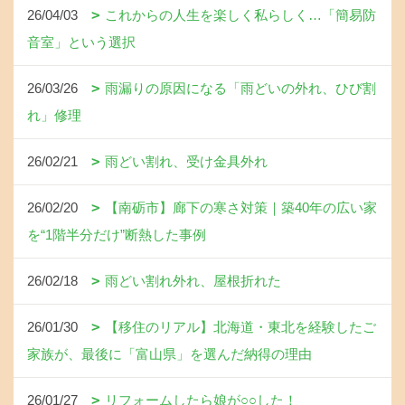
26/04/03
これからの人生を楽しく私らしく…「簡易防
音室」という選択
26/03/26
雨漏りの原因になる「雨どいの外れ、ひび割
れ」修理
26/02/21
雨どい割れ、受け金具外れ
26/02/20
【南砺市】廊下の寒さ対策｜築40年の広い家
を“1階半分だけ”断熱した事例
26/02/18
雨どい割れ外れ、屋根折れた
26/01/30
【移住のリアル】北海道・東北を経験したご
家族が、最後に「富山県」を選んだ納得の理由
26/01/27
リフォームしたら娘が○○した！