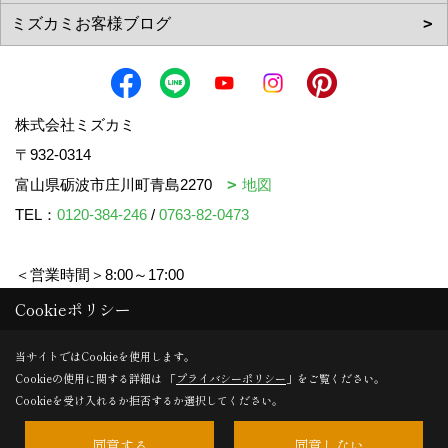
株式会社ミズカミ
〒932-0314
富山県砺波市庄川町青島2270
地図
TEL：
0120-384-246
/
0763-82-0473
＜営業時間＞8:00～17:00
＜定休日＞水曜日・祝日
Cookieポリシー
当サイトではCookieを使用します。
Cookieの使用に関する詳細は 「
プライバシーポリシー
」をご覧ください。
Copyright (c) mizukami. All Rights Reserved.
Cookieを受け入れるか拒否するか選択してください。
同意する
同意しない