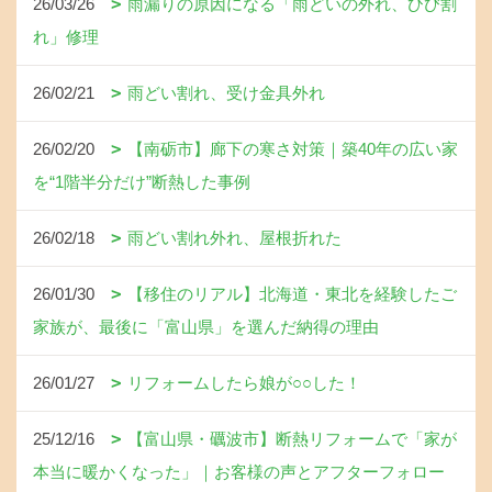
26/03/26
雨漏りの原因になる「雨どいの外れ、ひび割
れ」修理
26/02/21
雨どい割れ、受け金具外れ
26/02/20
【南砺市】廊下の寒さ対策｜築40年の広い家
を“1階半分だけ”断熱した事例
26/02/18
雨どい割れ外れ、屋根折れた
26/01/30
【移住のリアル】北海道・東北を経験したご
家族が、最後に「富山県」を選んだ納得の理由
26/01/27
リフォームしたら娘が○○した！
25/12/16
【富山県・礪波市】断熱リフォームで「家が
本当に暖かくなった」｜お客様の声とアフターフォロー