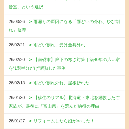
音室」という選択
26/03/26
雨漏りの原因になる「雨どいの外れ、ひび割
れ」修理
26/02/21
雨どい割れ、受け金具外れ
26/02/20
【南砺市】廊下の寒さ対策｜築40年の広い家
を“1階半分だけ”断熱した事例
26/02/18
雨どい割れ外れ、屋根折れた
26/01/30
【移住のリアル】北海道・東北を経験したご
家族が、最後に「富山県」を選んだ納得の理由
26/01/27
リフォームしたら娘が○○した！