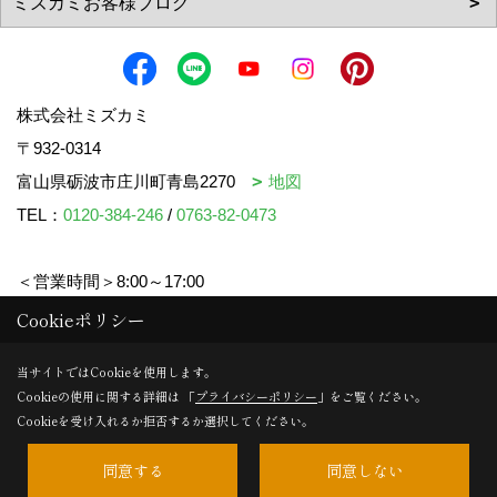
株式会社ミズカミ
〒932-0314
富山県砺波市庄川町青島2270
地図
TEL：
0120-384-246
/
0763-82-0473
＜営業時間＞8:00～17:00
＜定休日＞水曜日・祝日
Cookieポリシー
当サイトではCookieを使用します。
Cookieの使用に関する詳細は 「
プライバシーポリシー
」をご覧ください。
Copyright (c) mizukami. All Rights Reserved.
Cookieを受け入れるか拒否するか選択してください。
同意する
同意しない