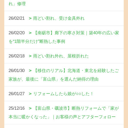
れ」修理
26/02/21
雨どい割れ、受け金具外れ
26/02/20
【南砺市】廊下の寒さ対策｜築40年の広い家
を“1階半分だけ”断熱した事例
26/02/18
雨どい割れ外れ、屋根折れた
26/01/30
【移住のリアル】北海道・東北を経験したご
家族が、最後に「富山県」を選んだ納得の理由
26/01/27
リフォームしたら娘が○○した！
25/12/16
【富山県・礪波市】断熱リフォームで「家が
本当に暖かくなった」｜お客様の声とアフターフォロー