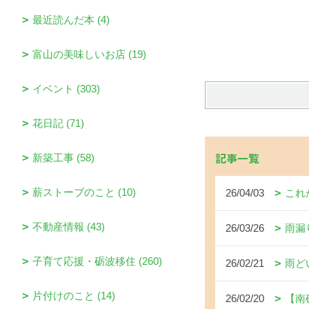
最近読んだ本 (4)
富山の美味しいお店 (19)
イベント (303)
花日記 (71)
記事一覧
新築工事 (58)
薪ストーブのこと (10)
26/04/03
これ
不動産情報 (43)
26/03/26
雨漏
子育て応援・砺波移住 (260)
26/02/21
雨ど
片付けのこと (14)
26/02/20
【南