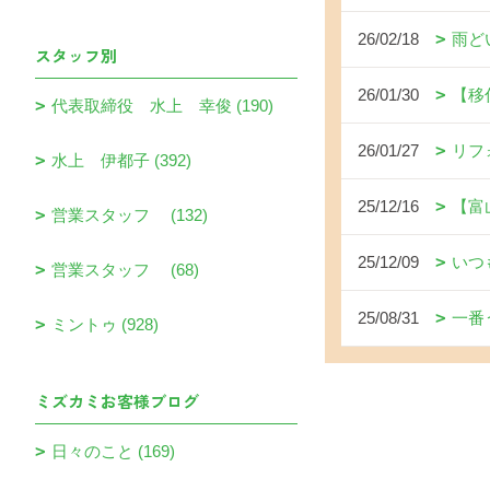
26/02/18
雨ど
スタッフ別
26/01/30
【移
代表取締役 水上 幸俊 (190)
26/01/27
リフ
水上 伊都子 (392)
25/12/16
【富
営業スタッフ (132)
25/12/09
いつ
営業スタッフ (68)
25/08/31
一番
ミントゥ (928)
ミズカミお客様ブログ
日々のこと (169)