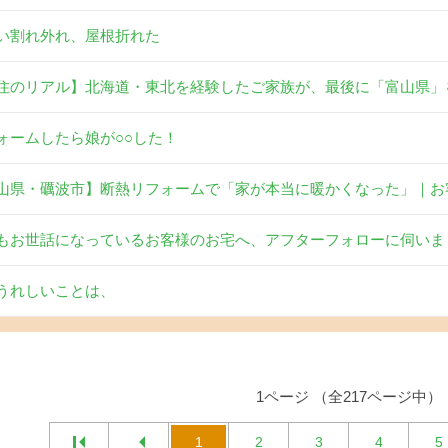
い割れ外れ、屋根折れた
住のリアル】北海道・東北を経験したご家族が、最後に「富山県」
ォームしたら娘が○○した！
山県・礪波市】断熱リフォームで「家が本当に暖かくなった」｜お
もお世話になっているお客様のお宅へ、アフターフォローに伺いま
うれしいことは、
1ページ （全217ページ中）
1
2
3
4
5