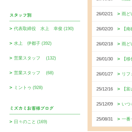
26/02/21
雨ど
スタッフ別
代表取締役 水上 幸俊 (190)
26/02/20
【南
水上 伊都子 (392)
26/02/18
雨ど
営業スタッフ (132)
26/01/30
【移
営業スタッフ (68)
26/01/27
リフ
ミントゥ (928)
25/12/16
【富
25/12/09
いつ
ミズカミお客様ブログ
25/08/31
一番
日々のこと (169)