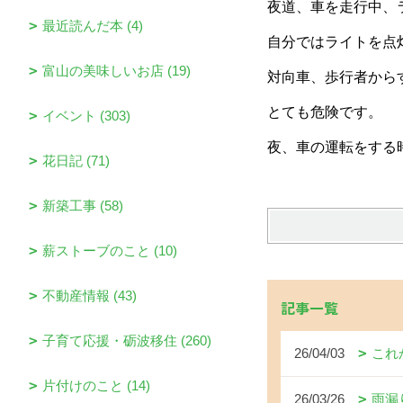
夜道、車を走行中、
最近読んだ本 (4)
自分ではライトを点
富山の美味しいお店 (19)
対向車、歩行者から
とても危険です。
イベント (303)
夜、車の運転をする
花日記 (71)
新築工事 (58)
薪ストーブのこと (10)
不動産情報 (43)
記事一覧
子育て応援・砺波移住 (260)
26/04/03
これ
片付けのこと (14)
26/03/26
雨漏