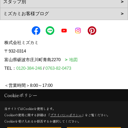
株式会社ミズカミ
〒932-0314
富山県砺波市庄川町青島2270
地図
TEL：
0120-384-246
/
0763-82-0473
＜営業時間＞8:00～17:00
＜定休日＞水曜日・祝日
Cookieポリシー
当サイトではCookieを使用します。
Cookieの使用に関する詳細は 「
プライバシーポリシー
」をご覧ください。
Copyright (c) mizukami. All Rights Reserved.
Cookieを受け入れるか拒否するか選択してください。