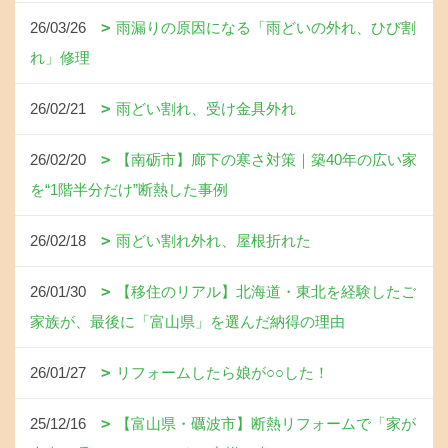
26/03/26
雨漏りの原因になる「雨どいの外れ、ひび割
れ」修理
26/02/21
雨どい割れ、受け金具外れ
26/02/20
【南砺市】廊下の寒さ対策｜築40年の広い家
を“1階半分だけ”断熱した事例
26/02/18
雨どい割れ外れ、屋根折れた
26/01/30
【移住のリアル】北海道・東北を経験したご
家族が、最後に「富山県」を選んだ納得の理由
26/01/27
リフォームしたら娘が○○した！
25/12/16
【富山県・礪波市】断熱リフォームで「家が