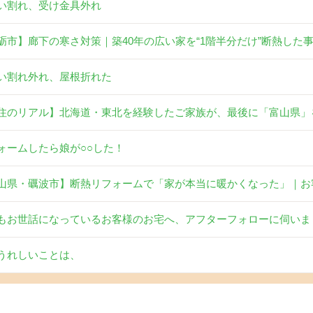
い割れ、受け金具外れ
砺市】廊下の寒さ対策｜築40年の広い家を“1階半分だけ”断熱した
い割れ外れ、屋根折れた
住のリアル】北海道・東北を経験したご家族が、最後に「富山県」
ォームしたら娘が○○した！
山県・礪波市】断熱リフォームで「家が本当に暖かくなった」｜お
もお世話になっているお客様のお宅へ、アフターフォローに伺いま
うれしいことは、