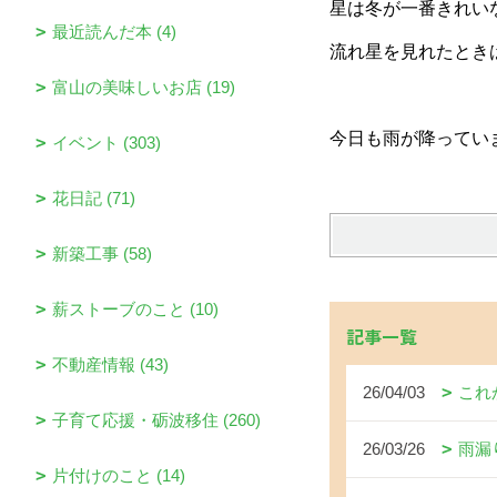
星は冬が一番きれい
最近読んだ本 (4)
流れ星を見れたとき
富山の美味しいお店 (19)
今日も雨が降ってい
イベント (303)
花日記 (71)
新築工事 (58)
薪ストーブのこと (10)
記事一覧
不動産情報 (43)
26/04/03
これ
子育て応援・砺波移住 (260)
26/03/26
雨漏
片付けのこと (14)