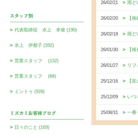
26/02/21
雨ど
スタッフ別
26/02/20
【南
代表取締役 水上 幸俊 (190)
26/02/18
雨ど
水上 伊都子 (392)
26/01/30
【移
営業スタッフ (132)
26/01/27
リフ
営業スタッフ (68)
25/12/16
【富
ミントゥ (928)
25/12/09
いつ
ミズカミお客様ブログ
25/08/31
一番
日々のこと (169)