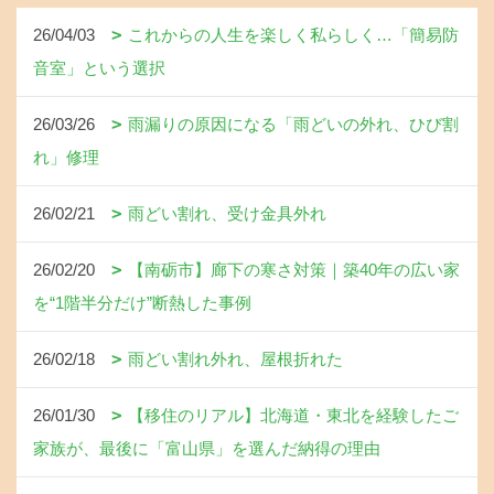
26/04/03
これからの人生を楽しく私らしく…「簡易防
音室」という選択
26/03/26
雨漏りの原因になる「雨どいの外れ、ひび割
れ」修理
26/02/21
雨どい割れ、受け金具外れ
26/02/20
【南砺市】廊下の寒さ対策｜築40年の広い家
を“1階半分だけ”断熱した事例
26/02/18
雨どい割れ外れ、屋根折れた
26/01/30
【移住のリアル】北海道・東北を経験したご
家族が、最後に「富山県」を選んだ納得の理由