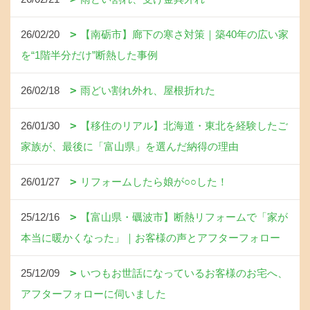
26/02/20
【南砺市】廊下の寒さ対策｜築40年の広い家
を“1階半分だけ”断熱した事例
26/02/18
雨どい割れ外れ、屋根折れた
26/01/30
【移住のリアル】北海道・東北を経験したご
家族が、最後に「富山県」を選んだ納得の理由
26/01/27
リフォームしたら娘が○○した！
25/12/16
【富山県・礪波市】断熱リフォームで「家が
本当に暖かくなった」｜お客様の声とアフターフォロー
25/12/09
いつもお世話になっているお客様のお宅へ、
アフターフォローに伺いました