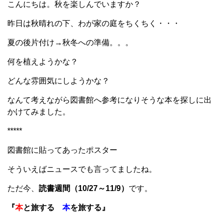
こんにちは。秋を楽しんでいますか？
昨日は秋晴れの下、わが家の庭をちくちく・・・
夏の後片付け→秋冬への準備。。。
何を植えようかな？
どんな雰囲気にしようかな？
なんて考えながら図書館へ参考になりそうな本を探しに出
かけてみました。
*****
図書館に貼ってあったポスター
そういえばニュースでも言ってましたね。
ただ今、
読書週間（10/27～11/9）
です。
『
本
と旅する
本
を旅する』