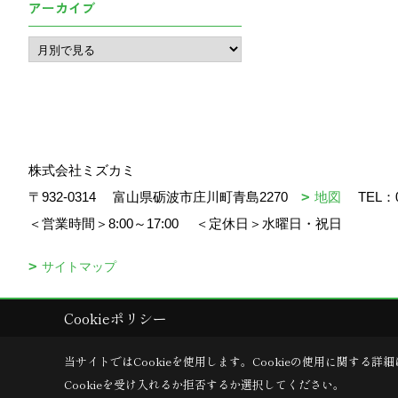
アーカイブ
株式会社ミズカミ
〒932-0314
富山県砺波市庄川町青島2270
地図
TEL：
＜営業時間＞8:00～17:00
＜定休日＞水曜日・祝日
サイトマップ
Cookieポリシー
Copyright (c) mizukami. All Rights Reserved.
当サイトではCookieを使用します。
Cookieの使用に関する詳細
Cookieを受け入れるか拒否するか選択してください。