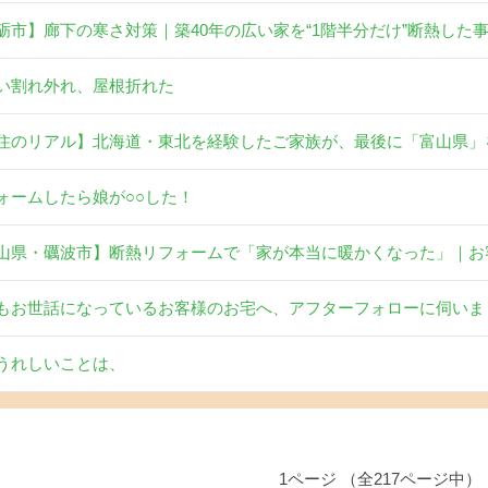
砺市】廊下の寒さ対策｜築40年の広い家を“1階半分だけ”断熱した
い割れ外れ、屋根折れた
住のリアル】北海道・東北を経験したご家族が、最後に「富山県」
ォームしたら娘が○○した！
山県・礪波市】断熱リフォームで「家が本当に暖かくなった」｜お
もお世話になっているお客様のお宅へ、アフターフォローに伺いま
うれしいことは、
1ページ （全217ページ中）