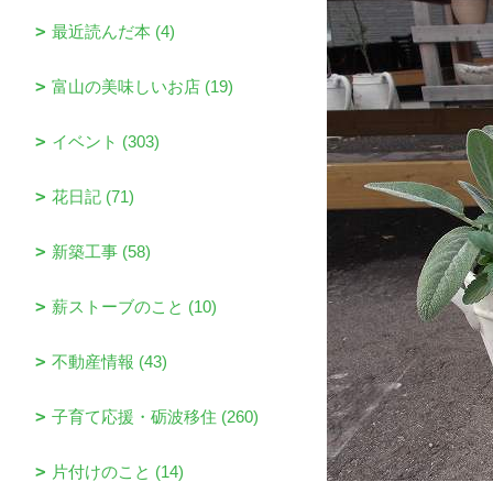
最近読んだ本 (4)
富山の美味しいお店 (19)
イベント (303)
花日記 (71)
新築工事 (58)
薪ストーブのこと (10)
不動産情報 (43)
子育て応援・砺波移住 (260)
片付けのこと (14)