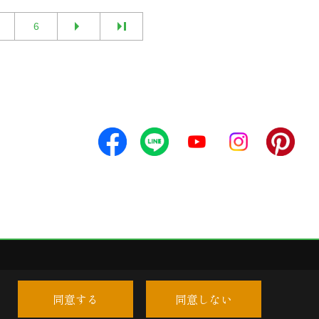
6
同意する
同意しない