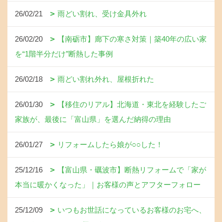
26/02/21
雨どい割れ、受け金具外れ
26/02/20
【南砺市】廊下の寒さ対策｜築40年の広い家
を“1階半分だけ”断熱した事例
26/02/18
雨どい割れ外れ、屋根折れた
26/01/30
【移住のリアル】北海道・東北を経験したご
家族が、最後に「富山県」を選んだ納得の理由
26/01/27
リフォームしたら娘が○○した！
25/12/16
【富山県・礪波市】断熱リフォームで「家が
本当に暖かくなった」｜お客様の声とアフターフォロー
25/12/09
いつもお世話になっているお客様のお宅へ、