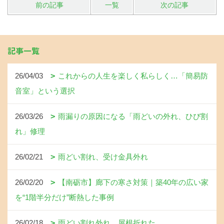
前の記事
一覧
次の記事
記事一覧
26/04/03
これからの人生を楽しく私らしく…「簡易防
音室」という選択
26/03/26
雨漏りの原因になる「雨どいの外れ、ひび割
れ」修理
26/02/21
雨どい割れ、受け金具外れ
26/02/20
【南砺市】廊下の寒さ対策｜築40年の広い家
を“1階半分だけ”断熱した事例
26/02/18
雨どい割れ外れ、屋根折れた