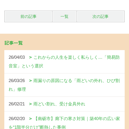
前の記事
一覧
次の記事
記事一覧
26/04/03
これからの人生を楽しく私らしく…「簡易防
音室」という選択
26/03/26
雨漏りの原因になる「雨どいの外れ、ひび割
れ」修理
26/02/21
雨どい割れ、受け金具外れ
26/02/20
【南砺市】廊下の寒さ対策｜築40年の広い家
を“1階半分だけ”断熱した事例