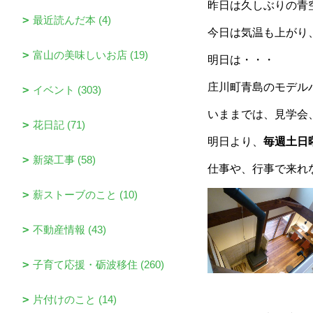
昨日は久しぶりの青
最近読んだ本 (4)
今日は気温も上がり
富山の美味しいお店 (19)
明日は・・・
庄川町青島のモデル
イベント (303)
いままでは、見学会
花日記 (71)
明日より、
毎週土日
新築工事 (58)
仕事や、行事で来れ
薪ストーブのこと (10)
不動産情報 (43)
子育て応援・砺波移住 (260)
片付けのこと (14)