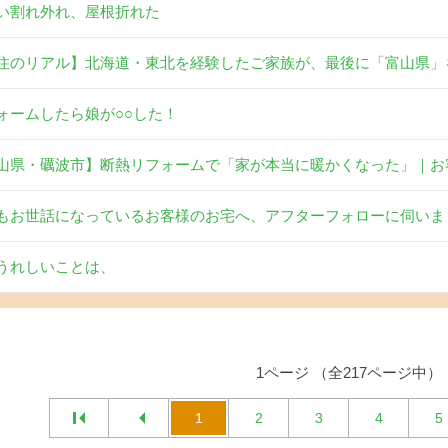
い割れ外れ、屋根折れた
住のリアル】北海道・東北を経験したご家族が、最後に「富山県」
ォームしたら娘が○○した！
山県・礪波市】断熱リフォームで「家が本当に暖かくなった」｜お
もお世話になっているお客様のお宅へ、アフターフォローに伺いま
うれしいことは、
1ページ （全217ページ中）
1
2
3
4
5