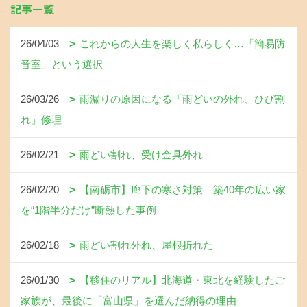
記事一覧
26/04/03
これからの人生を楽しく私らしく…「簡易防
音室」という選択
26/03/26
雨漏りの原因になる「雨どいの外れ、ひび割
れ」修理
26/02/21
雨どい割れ、受け金具外れ
26/02/20
【南砺市】廊下の寒さ対策｜築40年の広い家
を“1階半分だけ”断熱した事例
26/02/18
雨どい割れ外れ、屋根折れた
26/01/30
【移住のリアル】北海道・東北を経験したご
家族が、最後に「富山県」を選んだ納得の理由