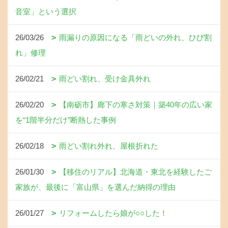
音室」という選択
26/03/26
雨漏りの原因になる「雨どいの外れ、ひび割
れ」修理
26/02/21
雨どい割れ、受け金具外れ
26/02/20
【南砺市】廊下の寒さ対策｜築40年の広い家
を“1階半分だけ”断熱した事例
26/02/18
雨どい割れ外れ、屋根折れた
26/01/30
【移住のリアル】北海道・東北を経験したご
家族が、最後に「富山県」を選んだ納得の理由
26/01/27
リフォームしたら娘が○○した！