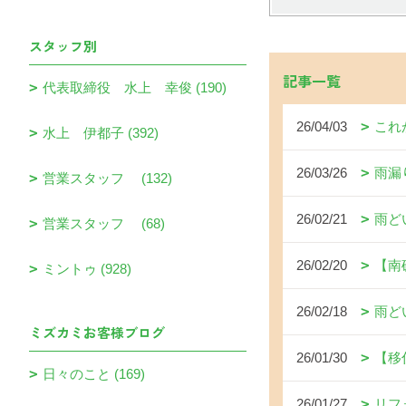
スタッフ別
記事一覧
代表取締役 水上 幸俊 (190)
26/04/03
これ
水上 伊都子 (392)
26/03/26
雨漏
営業スタッフ (132)
26/02/21
雨ど
営業スタッフ (68)
26/02/20
【南
ミントゥ (928)
26/02/18
雨ど
ミズカミお客様ブログ
26/01/30
【移
日々のこと (169)
26/01/27
リフ