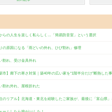
からの人生を楽しく私らしく…「簡易防音室」という選択
りの原因になる「雨どいの外れ、ひび割れ」修理
い割れ、受け金具外れ
砺市】廊下の寒さ対策｜築40年の広い家を“1階半分だけ”断熱した
い割れ外れ、屋根折れた
住のリアル】北海道・東北を経験したご家族が、最後に「富山県」
ォームしたら娘が○○した！