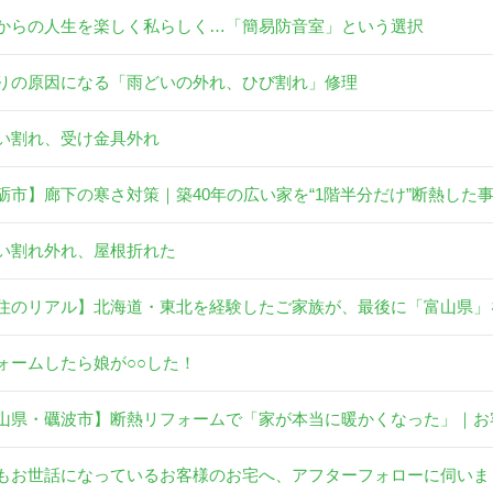
からの人生を楽しく私らしく…「簡易防音室」という選択
りの原因になる「雨どいの外れ、ひび割れ」修理
い割れ、受け金具外れ
砺市】廊下の寒さ対策｜築40年の広い家を“1階半分だけ”断熱した
い割れ外れ、屋根折れた
住のリアル】北海道・東北を経験したご家族が、最後に「富山県」
ォームしたら娘が○○した！
山県・礪波市】断熱リフォームで「家が本当に暖かくなった」｜お
もお世話になっているお客様のお宅へ、アフターフォローに伺いま