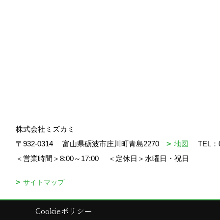
株式会社ミズカミ
〒932-0314
富山県砺波市庄川町青島2270
地図
TEL：
＜営業時間＞8:00～17:00
＜定休日＞水曜日・祝日
サイトマップ
Cookieポリシー
Copyright (c) mizukami. All Rights Reserved.