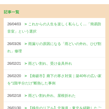
記事一覧
26/04/03
これからの人生を楽しく私らしく…「簡易防
音室」という選択
26/03/26
雨漏りの原因になる「雨どいの外れ、ひび割
れ」修理
26/02/21
雨どい割れ、受け金具外れ
26/02/20
【南砺市】廊下の寒さ対策｜築40年の広い家
を“1階半分だけ”断熱した事例
26/02/18
雨どい割れ外れ、屋根折れた
26/01/30
【移住のリアル】北海道・東北を経験したご