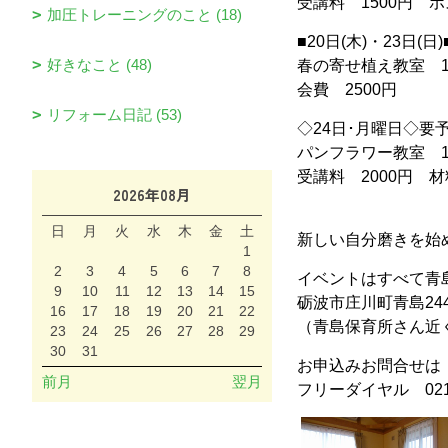
受講料 1500円 
加圧トレーニングのこと (18)
■20日(木)・23日(日
好きなこと (48)
春の寄せ植え教室 1
会費 2500円
リフォーム日記 (53)
◇24日･月曜日◇要
パンフラワー教室 1
受講料 2000円 
2026年08月
日
月
火
水
木
金
土
新しい自分磨きを始め
1
2
3
4
5
6
7
8
イベントはすべて青
9
10
11
12
13
14
15
砺波市庄川町青島244
16
17
18
19
20
21
22
（青島保育所さん近
23
24
25
26
27
28
29
30
31
お申込みお問合せは
前月
翌月
フリーダイヤル 0210-