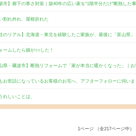
砺市】廊下の寒さ対策｜築40年の広い家を“1階半分だけ”断熱した
い割れ外れ、屋根折れた
住のリアル】北海道・東北を経験したご家族が、最後に「富山県」
ォームしたら娘が○○した！
山県・礪波市】断熱リフォームで「家が本当に暖かくなった」｜お
もお世話になっているお客様のお宅へ、アフターフォローに伺いま
うれしいことは、
1ページ （全217ページ中）