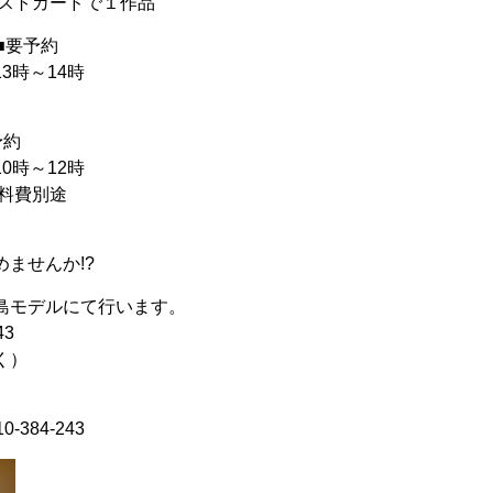
ポストカードで１作品
)■要予約
3時～14時
予約
0時～12時
材料費別途
ませんか!?
島モデルにて行います。
3
く）
384-243