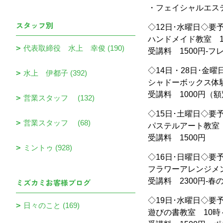
・フェイシャルエステ
スタッフ別
◇12日･水曜日◇要
ハンドメイド教室 1
代表取締役 水上 幸俊 (190)
受講料 1500円-
◇14日・28日･金
水上 伊都子 (392)
シャドーボックス体験
受講料 1000円（
営業スタッフ (132)
◇15日･土曜日◇要
営業スタッフ (68)
パステルアート教室 
受講料 1500円
ミントゥ (928)
◇16日･日曜日◇要
フラワーアレンジメン
受講料 2300円-
ミズカミお客様ブログ
◇19日･水曜日◇要
日々のこと (169)
遊びの書教室 10時