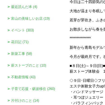
今日は二十四節気の
最近読んだ本 (4)
大地が温まり冬眠し
富山の美味しいお店 (19)
若芽が芽吹き、ふき
お散歩しながら春を
イベント (303)
***************
花日記 (71)
新年から青島モデル
新築工事 (58)
今月が最終月です。
薪ストーブのこと (10)
■８日(土)～９日(日
薪ストーブ体験会 1
不動産情報 (43)
◇９日･日曜日◇フ
エステ体験女子力up!
子育て応援・砺波移住 (260)
・ハンドマッサージ
・耳つぼジュエリー 
片付けのこと (14)
・パラフィンパック 