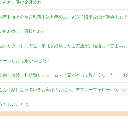
い割れ、受け金具外れ
砺市】廊下の寒さ対策｜築40年の広い家を“1階半分だけ”断熱した
い割れ外れ、屋根折れた
住のリアル】北海道・東北を経験したご家族が、最後に「富山県」
ォームしたら娘が○○した！
山県・礪波市】断熱リフォームで「家が本当に暖かくなった」｜お
もお世話になっているお客様のお宅へ、アフターフォローに伺いま
うれしいことは、