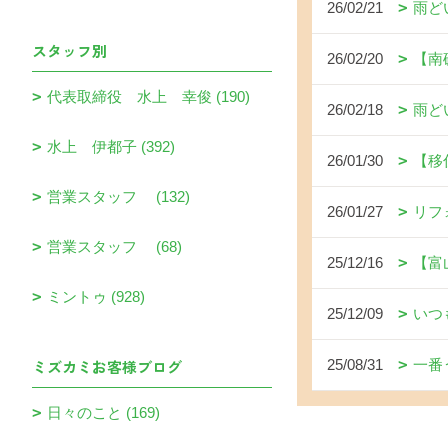
26/02/21
雨ど
スタッフ別
26/02/20
【南
代表取締役 水上 幸俊 (190)
26/02/18
雨ど
水上 伊都子 (392)
26/01/30
【移
営業スタッフ (132)
26/01/27
リフ
営業スタッフ (68)
25/12/16
【富
ミントゥ (928)
25/12/09
いつ
ミズカミお客様ブログ
25/08/31
一番
日々のこと (169)