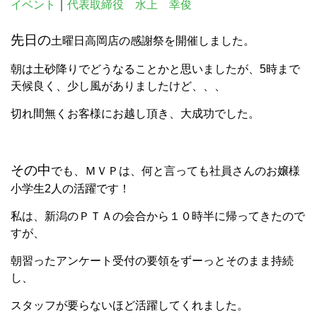
イベント
｜
代表取締役 水上 幸俊
先日の
土曜日高岡店の感謝祭を開催しました。
朝は土砂降りでどうなることかと思いましたが、5時まで
天候良く、少し風がありましたけど、、、
切れ間無くお客様にお越し頂き、大成功でした。
その中
でも、ＭＶＰは、何と言っても社員さんのお嬢様
小学生2人の活躍です！
私は、新潟のＰＴＡの会合から１０時半に帰ってきたので
すが、
朝習ったアンケート受付の要領をずーっとそのまま持続
し、
スタッフが要らないほど活躍してくれました。