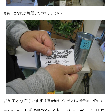
当選
さあ、どなたが
したのでしょうか？
おめでとうございます！
寄せ植えプレゼントの様子は、HPにて！
１番のBOX
水上
店長
ミントゥーガーデン