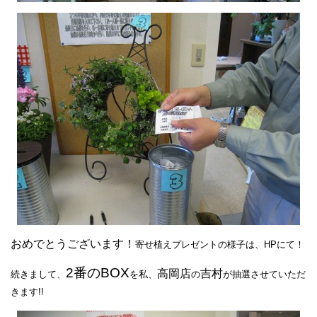
おめでとうございます！
寄せ植えプレゼントの様子は、
HPにて！
2番のBOX
高岡店
吉村
続きまして、
を私、
の
が抽選させていただ
きます!!