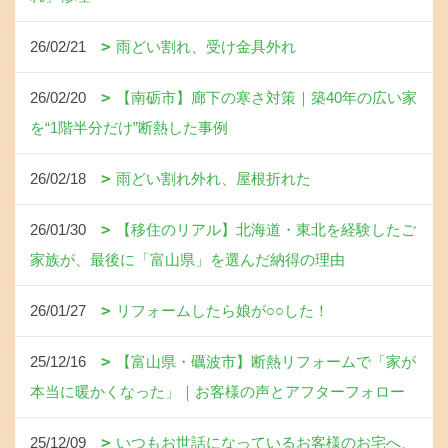
26/02/21
雨どい割れ、受け金具外れ
26/02/20
【南砺市】廊下の寒さ対策｜築40年の広い家
を“1階半分だけ”断熱した事例
26/02/18
雨どい割れ外れ、屋根折れた
26/01/30
【移住のリアル】北海道・東北を経験したご
家族が、最後に「富山県」を選んだ納得の理由
26/01/27
リフォームしたら娘が○○した！
25/12/16
【富山県・礪波市】断熱リフォームで「家が
本当に暖かくなった」｜お客様の声とアフターフォロー
25/12/09
いつもお世話になっているお客様のお宅へ、