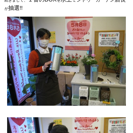
続きまして、
を
抽選!!
が