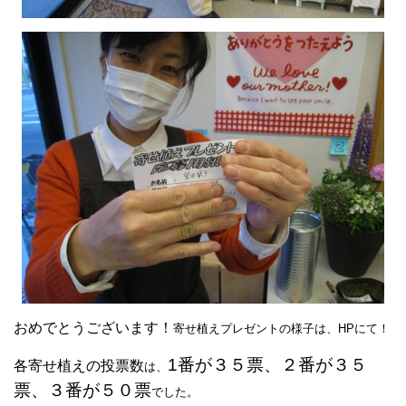
おめでとうございます！
寄せ植えプレゼントの様子は、HPにて！
1番が３５票、２番が３５
各寄せ植えの投票数
は、
票、３番が５０票
でした。