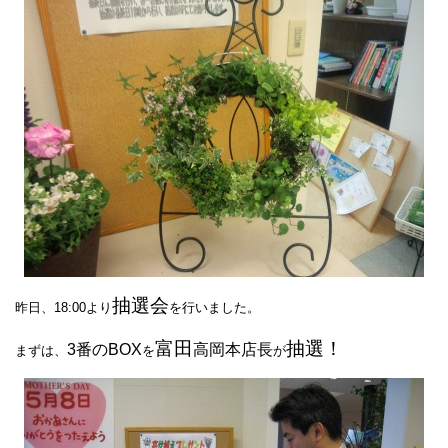
抽選会
昨日、18:00より
を行いました。
富田
抽選！
3番のBOX
高岡本店長
まずは、
を
が