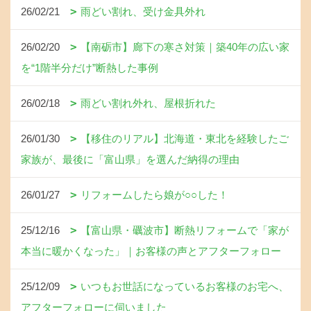
26/02/21
雨どい割れ、受け金具外れ
26/02/20
【南砺市】廊下の寒さ対策｜築40年の広い家
を“1階半分だけ”断熱した事例
26/02/18
雨どい割れ外れ、屋根折れた
26/01/30
【移住のリアル】北海道・東北を経験したご
家族が、最後に「富山県」を選んだ納得の理由
26/01/27
リフォームしたら娘が○○した！
25/12/16
【富山県・礪波市】断熱リフォームで「家が
本当に暖かくなった」｜お客様の声とアフターフォロー
25/12/09
いつもお世話になっているお客様のお宅へ、
アフターフォローに伺いました