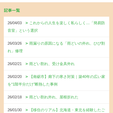
記事一覧
26/04/03
これからの人生を楽しく私らしく…「簡易防
音室」という選択
26/03/26
雨漏りの原因になる「雨どいの外れ、ひび割
れ」修理
26/02/21
雨どい割れ、受け金具外れ
26/02/20
【南砺市】廊下の寒さ対策｜築40年の広い家
を“1階半分だけ”断熱した事例
26/02/18
雨どい割れ外れ、屋根折れた
26/01/30
【移住のリアル】北海道・東北を経験したご