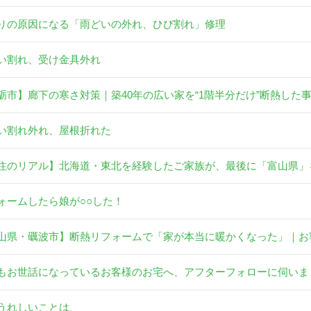
りの原因になる「雨どいの外れ、ひび割れ」修理
い割れ、受け金具外れ
砺市】廊下の寒さ対策｜築40年の広い家を“1階半分だけ”断熱した
い割れ外れ、屋根折れた
住のリアル】北海道・東北を経験したご家族が、最後に「富山県」
ォームしたら娘が○○した！
山県・礪波市】断熱リフォームで「家が本当に暖かくなった」｜お
もお世話になっているお客様のお宅へ、アフターフォローに伺いま
うれしいことは、