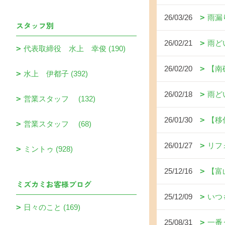
26/03/26
雨漏
スタッフ別
26/02/21
雨ど
代表取締役 水上 幸俊 (190)
26/02/20
【南
水上 伊都子 (392)
26/02/18
雨ど
営業スタッフ (132)
26/01/30
【移
営業スタッフ (68)
26/01/27
リフ
ミントゥ (928)
25/12/16
【富
ミズカミお客様ブログ
25/12/09
いつ
日々のこと (169)
25/08/31
一番