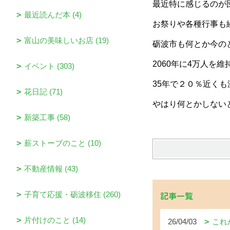
最近特に感じるのが
最近読んだ本 (4)
お祭りや各種行事も
富山の美味しいお店 (19)
砺波市も何とか今の
2060年に4万人を
イベント (303)
35年で２０％近く
花日記 (71)
やはり何とかしない
新築工事 (58)
薪ストーブのこと (10)
不動産情報 (43)
記事一覧
子育て応援・砺波移住 (260)
片付けのこと (14)
26/04/03
これ