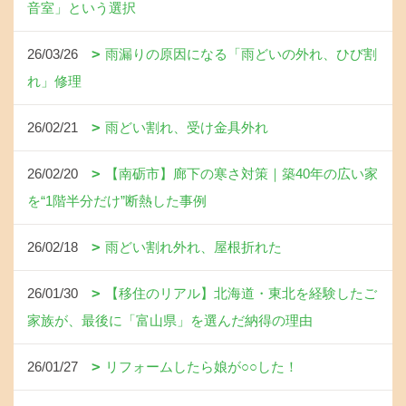
音室」という選択
26/03/26
雨漏りの原因になる「雨どいの外れ、ひび割
れ」修理
26/02/21
雨どい割れ、受け金具外れ
26/02/20
【南砺市】廊下の寒さ対策｜築40年の広い家
を“1階半分だけ”断熱した事例
26/02/18
雨どい割れ外れ、屋根折れた
26/01/30
【移住のリアル】北海道・東北を経験したご
家族が、最後に「富山県」を選んだ納得の理由
26/01/27
リフォームしたら娘が○○した！