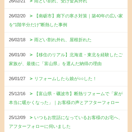
26/02/21
雨どい割れ、受け金具外れ
26/02/20
【南砺市】廊下の寒さ対策｜築40年の広い家
を“1階半分だけ”断熱した事例
26/02/18
雨どい割れ外れ、屋根折れた
26/01/30
【移住のリアル】北海道・東北を経験したご
家族が、最後に「富山県」を選んだ納得の理由
26/01/27
リフォームしたら娘が○○した！
25/12/16
【富山県・礪波市】断熱リフォームで「家が
本当に暖かくなった」｜お客様の声とアフターフォロー
25/12/09
いつもお世話になっているお客様のお宅へ、
アフターフォローに伺いました