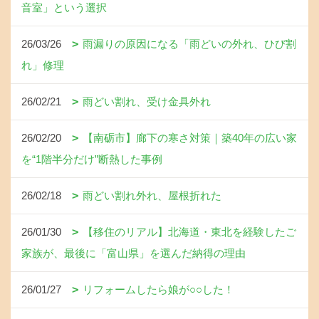
音室」という選択
26/03/26
雨漏りの原因になる「雨どいの外れ、ひび割
れ」修理
26/02/21
雨どい割れ、受け金具外れ
26/02/20
【南砺市】廊下の寒さ対策｜築40年の広い家
を“1階半分だけ”断熱した事例
26/02/18
雨どい割れ外れ、屋根折れた
26/01/30
【移住のリアル】北海道・東北を経験したご
家族が、最後に「富山県」を選んだ納得の理由
26/01/27
リフォームしたら娘が○○した！