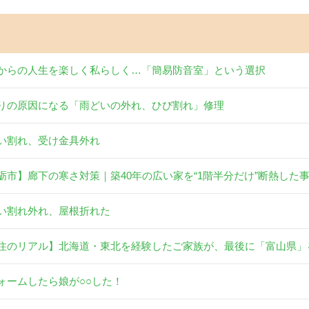
からの人生を楽しく私らしく…「簡易防音室」という選択
りの原因になる「雨どいの外れ、ひび割れ」修理
い割れ、受け金具外れ
砺市】廊下の寒さ対策｜築40年の広い家を“1階半分だけ”断熱した
い割れ外れ、屋根折れた
住のリアル】北海道・東北を経験したご家族が、最後に「富山県」
ォームしたら娘が○○した！