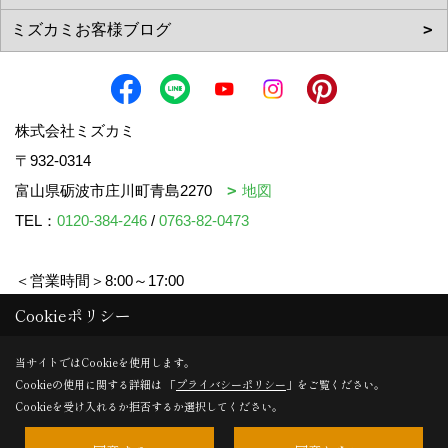
株式会社ミズカミ
〒932-0314
富山県砺波市庄川町青島2270
地図
TEL：
0120-384-246
/
0763-82-0473
＜営業時間＞8:00～17:00
＜定休日＞水曜日・祝日
Cookieポリシー
当サイトではCookieを使用します。
Cookieの使用に関する詳細は 「
プライバシーポリシー
」をご覧ください。
Copyright (c) mizukami. All Rights Reserved.
Cookieを受け入れるか拒否するか選択してください。