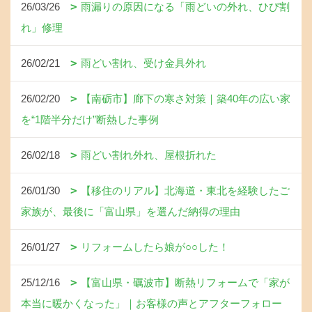
26/03/26
雨漏りの原因になる「雨どいの外れ、ひび割
れ」修理
26/02/21
雨どい割れ、受け金具外れ
26/02/20
【南砺市】廊下の寒さ対策｜築40年の広い家
を“1階半分だけ”断熱した事例
26/02/18
雨どい割れ外れ、屋根折れた
26/01/30
【移住のリアル】北海道・東北を経験したご
家族が、最後に「富山県」を選んだ納得の理由
26/01/27
リフォームしたら娘が○○した！
25/12/16
【富山県・礪波市】断熱リフォームで「家が
本当に暖かくなった」｜お客様の声とアフターフォロー