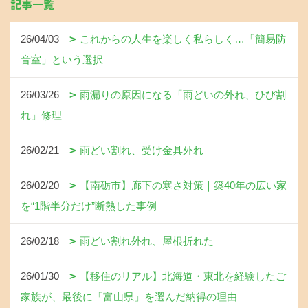
記事一覧
26/04/03
これからの人生を楽しく私らしく…「簡易防
音室」という選択
26/03/26
雨漏りの原因になる「雨どいの外れ、ひび割
れ」修理
26/02/21
雨どい割れ、受け金具外れ
26/02/20
【南砺市】廊下の寒さ対策｜築40年の広い家
を“1階半分だけ”断熱した事例
26/02/18
雨どい割れ外れ、屋根折れた
26/01/30
【移住のリアル】北海道・東北を経験したご
家族が、最後に「富山県」を選んだ納得の理由