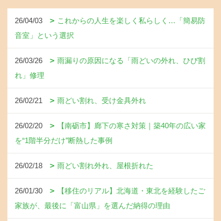
26/04/03
これからの人生を楽しく私らしく…「簡易防
音室」という選択
26/03/26
雨漏りの原因になる「雨どいの外れ、ひび割
れ」修理
26/02/21
雨どい割れ、受け金具外れ
26/02/20
【南砺市】廊下の寒さ対策｜築40年の広い家
を“1階半分だけ”断熱した事例
26/02/18
雨どい割れ外れ、屋根折れた
26/01/30
【移住のリアル】北海道・東北を経験したご
家族が、最後に「富山県」を選んだ納得の理由