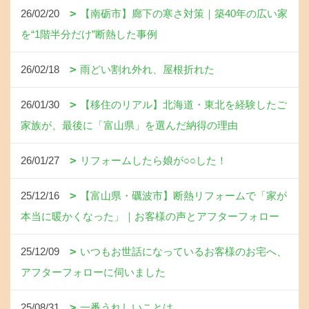
26/02/20
【南砺市】廊下の寒さ対策｜築40年の広い家
を“1階半分だけ”断熱した事例
26/02/18
雨どい割れ外れ、屋根折れた
26/01/30
【移住のリアル】北海道・東北を経験したご
家族が、最後に「富山県」を選んだ納得の理由
26/01/27
リフォームしたら娘が○○した！
25/12/16
【富山県・礪波市】断熱リフォームで「家が
本当に暖かくなった」｜お客様の声とアフターフォロー
25/12/09
いつもお世話になっているお客様のお宅へ、
アフターフォローに伺いました
25/08/31
一番うれしいことは、