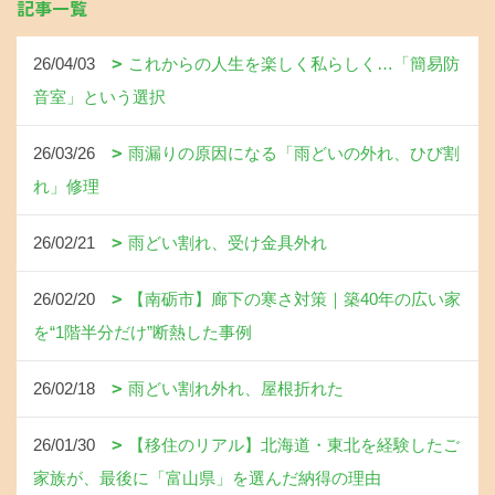
記事一覧
26/04/03
これからの人生を楽しく私らしく…「簡易防
音室」という選択
26/03/26
雨漏りの原因になる「雨どいの外れ、ひび割
れ」修理
26/02/21
雨どい割れ、受け金具外れ
26/02/20
【南砺市】廊下の寒さ対策｜築40年の広い家
を“1階半分だけ”断熱した事例
26/02/18
雨どい割れ外れ、屋根折れた
26/01/30
【移住のリアル】北海道・東北を経験したご
家族が、最後に「富山県」を選んだ納得の理由