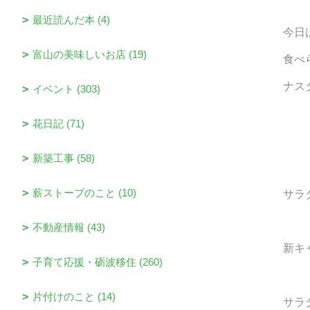
最近読んだ本 (4)
今日
富山の美味しいお店 (19)
食べられ
ナスタチウ
イベント (303)
花日記 (71)
新築工事 (58)
薪ストーブのこと (10)
サラダの彩り
不動産情報 (43)
新キャベツ、新
子育て応援・砺波移住 (260)
片付けのこと (14)
サラ