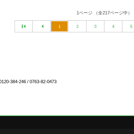
1ページ （全217ページ中）
1
2
3
4
5
0120-384-246
/
0763-82-0473