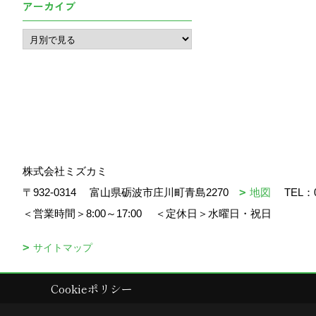
アーカイブ
株式会社ミズカミ
〒932-0314
富山県砺波市庄川町青島2270
地図
TEL：
＜営業時間＞8:00～17:00
＜定休日＞水曜日・祝日
サイトマップ
Cookieポリシー
Copyright (c) mizukami. All Rights Reserved.