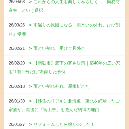
26/04/03
これからの人生を楽しく私らしく…「簡易防
音室」という選択
26/03/26
雨漏りの原因になる「雨どいの外れ、ひび割
れ」修理
26/02/21
雨どい割れ、受け金具外れ
26/02/20
【南砺市】廊下の寒さ対策｜築40年の広い家
を“1階半分だけ”断熱した事例
26/02/18
雨どい割れ外れ、屋根折れた
26/01/30
【移住のリアル】北海道・東北を経験したご
家族が、最後に「富山県」を選んだ納得の理由
26/01/27
リフォームしたら娘が○○した！