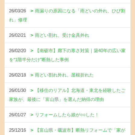
26/03/26
雨漏りの原因になる「雨どいの外れ、ひび割
れ」修理
26/02/21
雨どい割れ、受け金具外れ
26/02/20
【南砺市】廊下の寒さ対策｜築40年の広い家
を“1階半分だけ”断熱した事例
26/02/18
雨どい割れ外れ、屋根折れた
26/01/30
【移住のリアル】北海道・東北を経験したご
家族が、最後に「富山県」を選んだ納得の理由
26/01/27
リフォームしたら娘が○○した！
25/12/16
【富山県・礪波市】断熱リフォームで「家が