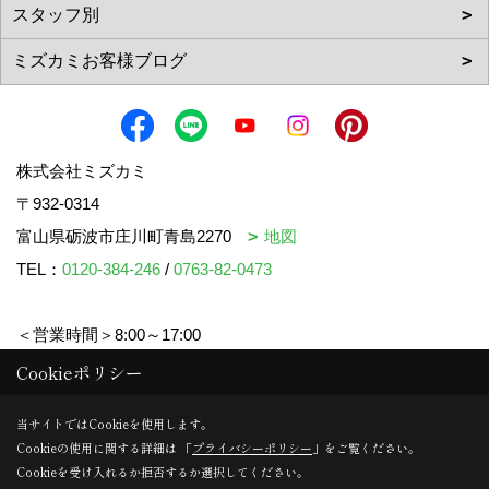
株式会社ミズカミ
〒932-0314
富山県砺波市庄川町青島2270
地図
TEL：
0120-384-246
/
0763-82-0473
＜営業時間＞8:00～17:00
＜定休日＞水曜日・祝日
Cookieポリシー
当サイトではCookieを使用します。
Cookieの使用に関する詳細は 「
プライバシーポリシー
」をご覧ください。
Copyright (c) mizukami. All Rights Reserved.
Cookieを受け入れるか拒否するか選択してください。