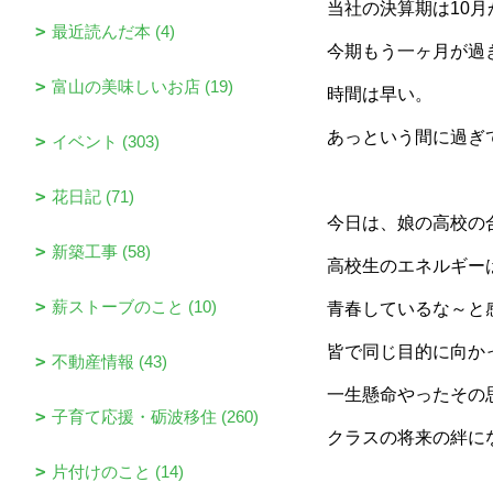
当社の決算期は10月
最近読んだ本 (4)
今期もう一ヶ月が過
富山の美味しいお店 (19)
時間は早い。
あっという間に過ぎ
イベント (303)
花日記 (71)
今日は、娘の高校の
新築工事 (58)
高校生のエネルギー
薪ストーブのこと (10)
青春しているな～と
皆で同じ目的に向か
不動産情報 (43)
一生懸命やったその
子育て応援・砺波移住 (260)
クラスの将来の絆に
片付けのこと (14)