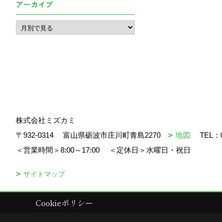
アーカイブ
株式会社ミズカミ
〒932-0314
富山県砺波市庄川町青島2270
地図
TEL：
＜営業時間＞8:00～17:00
＜定休日＞水曜日・祝日
サイトマップ
Cookieポリシー
Copyright (c) mizukami. All Rights Reserved.