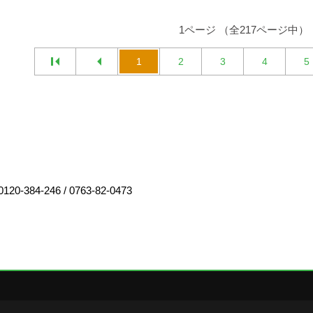
1ページ （全217ページ中）
1
2
3
4
5
0120-384-246
/
0763-82-0473