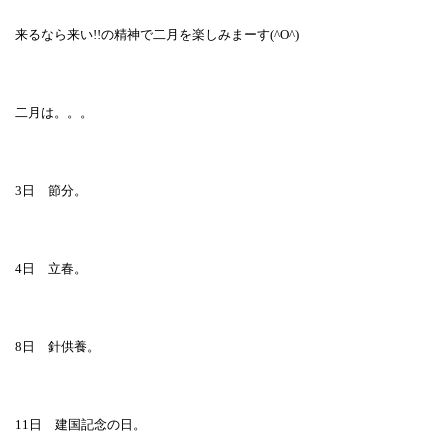
来るなら来い
!!
の精神で二月を楽しみまーす
(^O^)
二月は。。。
3
日 節分。
4
日 立春。
8
日 針供養。
11
日 建国記念の日。