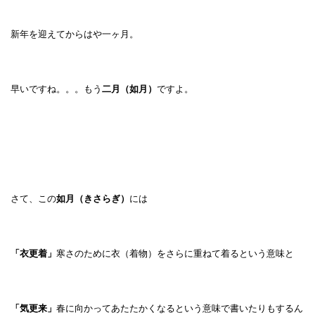
新年を迎えてからはや一ヶ月。
早いですね。。。もう
二月（如月）
ですよ。
さて、この
如月（きさらぎ）
には
「衣更着」
寒さのために衣（着物）をさらに重ねて着るという意味と
「気更来」
春に向かってあたたかくなるという意味で書いたりもするん