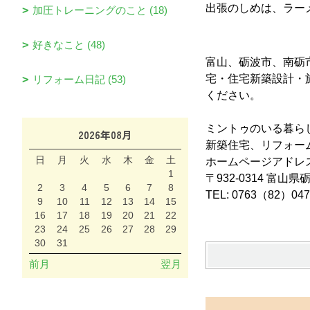
出張のしめは、ラー
加圧トレーニングのこと (18)
好きなこと (48)
富山、砺波市、南砺
宅・住宅新築設計・
リフォーム日記 (53)
ください。
ミントゥのいる暮ら
2026年08月
新築住宅、リフォー
日
月
火
水
木
金
土
ホームページアド
1
〒932-0314 富山
2
3
4
5
6
7
8
TEL: 0763（82）0
9
10
11
12
13
14
15
16
17
18
19
20
21
22
23
24
25
26
27
28
29
30
31
前月
翌月