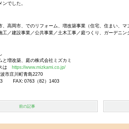
メンでした。
市、高岡市、でのリフォーム、増改築事業（住宅、住まい、マ
施工／建設事業／公共事業／土木工事／庭つくり、ガーデニン
し
ムと増改築、庭の株式会社ミズカミ
レスは
https://www.mizkami.co.jp/
県砺波市庄川町青島2270
473 FAX: 0763（82）1403
前の記事