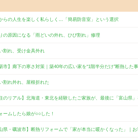
からの人生を楽しく私らしく…「簡易防音室」という選択
りの原因になる「雨どいの外れ、ひび割れ」修理
い割れ、受け金具外れ
砺市】廊下の寒さ対策｜築40年の広い家を“1階半分だけ”断熱した
い割れ外れ、屋根折れた
住のリアル】北海道・東北を経験したご家族が、最後に「富山県」
ォームしたら娘が○○した！
山県・礪波市】断熱リフォームで「家が本当に暖かくなった」｜お