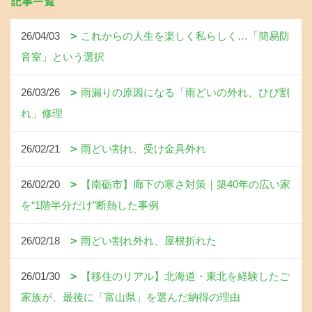
記事一覧
26/04/03
これからの人生を楽しく私らしく…「簡易防
音室」という選択
26/03/26
雨漏りの原因になる「雨どいの外れ、ひび割
れ」修理
26/02/21
雨どい割れ、受け金具外れ
26/02/20
【南砺市】廊下の寒さ対策｜築40年の広い家
を“1階半分だけ”断熱した事例
26/02/18
雨どい割れ外れ、屋根折れた
26/01/30
【移住のリアル】北海道・東北を経験したご
家族が、最後に「富山県」を選んだ納得の理由